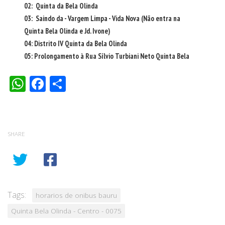
WhatsApp
Facebook
Share
SHARE
Tags:
horarios de onibus bauru
Quinta Bela Olinda - Centro - 0075