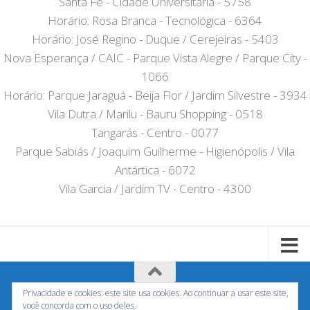
Santa Fé - Cidade Universitária - 5758
Horário: Rosa Branca - Tecnológica - 6364
Horário: José Regino - Duque / Cerejeiras - 5403
Nova Esperança / CAIC - Parque Vista Alegre / Parque City -
1066
Horário: Parque Jaraguá - Beija Flor / Jardim Silvestre - 3934
Vila Dutra / Marilu - Bauru Shopping - 0518
Tangarás - Centro - 0077
Parque Sabiás / Joaquim Guilherme - Higienópolis / Vila
Antártica - 6072
Vila Garcia / Jardim TV - Centro - 4300
Privacidade e cookies: este site usa cookies. Ao continuar a usar este site,
Horariodeonibusbauru.com - Não tem nenhum vinculo
você concorda com o uso deles.