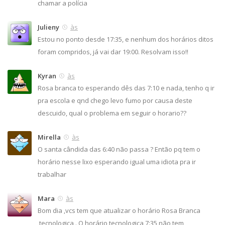
chamar a polícia
Julieny
às
Estou no ponto desde 17:35, e nenhum dos horários ditos
foram compridos, já vai dar 19:00. Resolvam isso!!
Kyran
às
Rosa branca to esperando dês das 7:10 e nada, tenho q ir
pra escola e qnd chego levo fumo por causa deste
descuido, qual o problema em seguir o horario??
Mirella
às
O santa cândida das 6:40 não passa ? Então pq tem o
horário nesse lixo esperando igual uma idiota pra ir
trabalhar
Mara
às
Bom dia ,vcs tem que atualizar o horário Rosa Branca
,tecnologica . O horário tecnologica 7:35 não tem