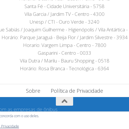
Santa Fé - Cidade Universitária - 5758
Vila Garcia / Jardim TV - Centro - 4300
Unesp / CTI - Ouro Verde - 3240
e Sabiás / Joaquim Guilherme - Higienópolis / Vila Antártica 
Horário: Parque Jaraguá - Beija Flor / Jardim Silvestre - 3934
Horario: Vargem Limpa - Centro - 7800
Gasparini - Centro - 0033
Vila Dutra / Marilu - Bauru Shopping - 0518
Horário: Rosa Branca - Tecnológica - 6364
Sobre
Política de Privacidade
com as empresas de ônibus
bus Urbanos que é um
ê concorda com o uso deles.
e Privacidade