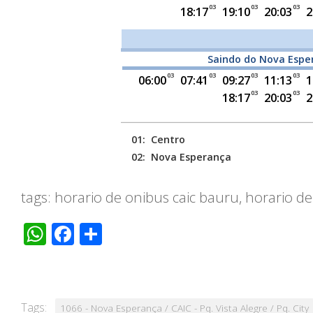
tags: horario de onibus caic bauru, horario 
WhatsApp
Facebook
Share
Tags:
1066 - Nova Esperança / CAIC - Pq. Vista Alegre / Pq. City