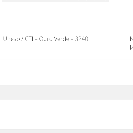
Unesp / CTI – Ouro Verde – 3240
N
J