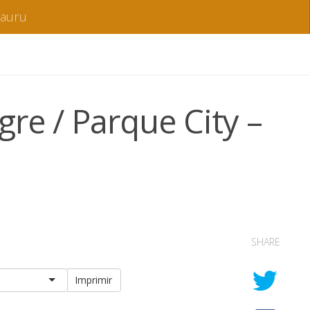
Bauru
re / Parque City –
SHARE