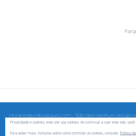
Parqu
Horariodeonibusbauru.com - Não tem nenhum vinculo 
e Transurb Bauru, Apenas fornece os Horários dos Ôni
Privacidade e cookies: este site usa cookies. Ao continuar a usar este site, voc
direito do Cidadão Bauruense - DEUS É FIEL.
Para saber mais, inclusive sobre como controlar os cookies, consulte:
Política d