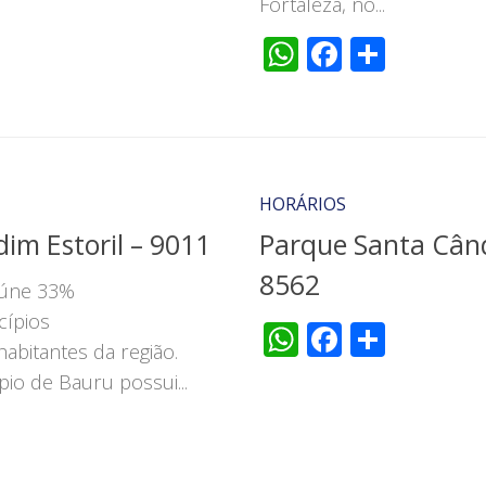
Fortaleza, no...
WhatsApp
Faceboo
Share
HORÁRIOS
im Estoril – 9011
Parque Santa Când
8562
reúne 33%
cípios
WhatsApp
Faceboo
Share
habitantes da região.
pio de Bauru possui...