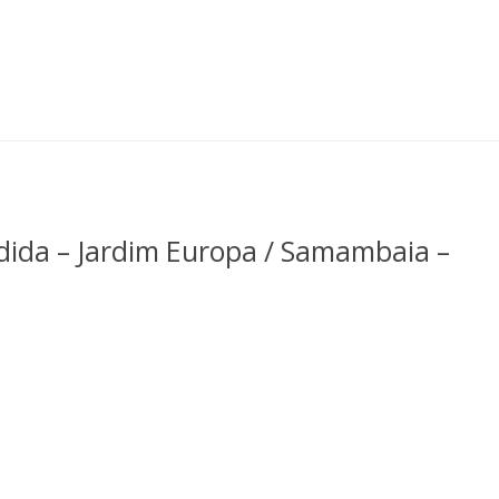
k
ida – Jardim Europa / Samambaia –
k