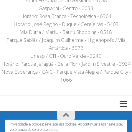
Santa Fé - Cidade Universitária - 5758
Gasparini - Centro - 0033
Horário: Rosa Branca - Tecnológica - 6364
Horário: José Regino - Duque / Cerejeiras - 5403
Vila Dutra / Marilu - Bauru Shopping - 0518
Parque Sabiás / Joaquim Guilherme - Higienópolis / Vila
Antártica - 6072
Unesp / CTI - Ouro Verde - 3240
Horário: Parque Jaraguá - Beija Flor / Jardim Silvestre - 3934
Nova Esperança / CAIC - Parque Vista Alegre / Parque City -
1066
Privacidade e cookies: este site usa cookies. Ao continuar a usar este site,
Horariodeonibusbauru.com - Não tem nenhum vinculo
você concorda com o uso deles.