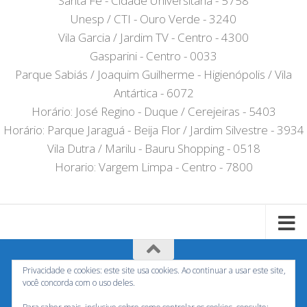
Santa Fé - Cidade Universitária - 5758
Unesp / CTI - Ouro Verde - 3240
Vila Garcia / Jardim TV - Centro - 4300
Gasparini - Centro - 0033
Parque Sabiás / Joaquim Guilherme - Higienópolis / Vila
Antártica - 6072
Horário: José Regino - Duque / Cerejeiras - 5403
Horário: Parque Jaraguá - Beija Flor / Jardim Silvestre - 3934
Vila Dutra / Marilu - Bauru Shopping - 0518
Horario: Vargem Limpa - Centro - 7800
Privacidade e cookies: este site usa cookies. Ao continuar a usar este site,
Horariodeonibusbauru.com - Não tem nenhum vinculo
você concorda com o uso deles.
com as empresas de ônibus e Transurb Bauru, Apenas