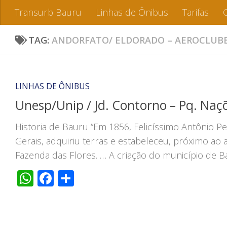
Transurb Bauru
Linhas de Ônibus
Tarifas
TAG:
ANDORFATO/ ELDORADO – AEROCLUBE 
LINHAS DE ÔNIBUS
Unesp/Unip / Jd. Contorno – Pq. Naç
Historia de Bauru “Em 1856, Felicíssimo Antônio Pe
Gerais, adquiriu terras e estabeleceu, próximo ao 
Fazenda das Flores. … A criação do município de Bau
WhatsApp
Facebook
Share