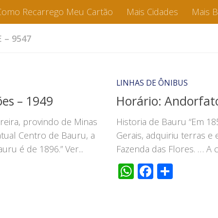
Como Recarrego Meu Cartão
Mais Cidades
Mais 
– 9547
LINHAS DE ÔNIBUS
ões – 1949
Horário: Andorfat
reira, provindo de Minas
Historia de Bauru “Em 185
atual Centro de Bauru, a
Gerais, adquiriu terras e
ru é de 1896.” Ver...
Fazenda das Flores. … A c
WhatsApp
Faceboo
Share